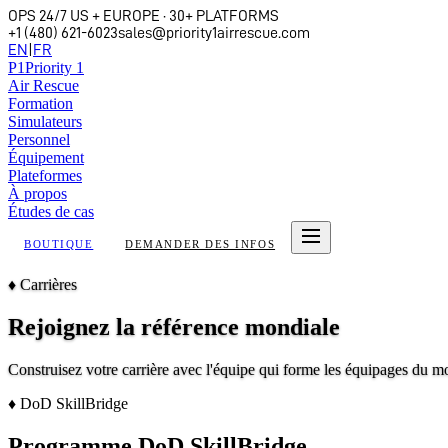
OPS 24/7 US + EUROPE · 30+ PLATFORMS
+1 (480) 621-6023
sales@priority1airrescue.com
EN
|
FR
P
1
Priority 1
Air Rescue
Formation
Simulateurs
Personnel
Équipement
Plateformes
À propos
Études de cas
BOUTIQUE
DEMANDER DES INFOS
♦
Carrières
Rejoignez la référence mondiale
Construisez votre carrière avec l'équipe qui forme les équipages du mo
♦
DoD SkillBridge
Programme DoD SkillBridge