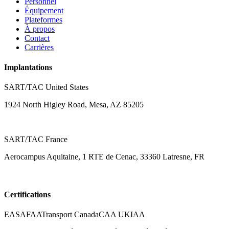
Personnel
Équipement
Plateformes
À propos
Contact
Carrières
Implantations
SART/TAC United States
1924 North Higley Road, Mesa, AZ 85205
SART/TAC France
Aerocampus Aquitaine, 1 RTE de Cenac, 33360 Latresne, FR
Certifications
EASA
FAA
Transport Canada
CAA UK
IAA