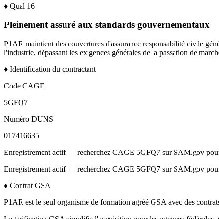
♦
Qual
16
Pleinement assuré aux standards gouvernementaux
P1AR maintient des couvertures d'assurance responsabilité civile génér
l'industrie, dépassant les exigences générales de la passation de marc
♦
Identification du contractant
Code CAGE
5GFQ7
Numéro DUNS
017416635
Enregistrement actif — recherchez CAGE 5GFQ7 sur SAM.gov pour le
Enregistrement actif — recherchez CAGE 5GFQ7 sur SAM.gov pour le
♦
Contrat GSA
P1AR est le seul organisme de formation agréé GSA avec des contrats
La tarification GSA simplifie l'acquisition pour les agences fédérales, é