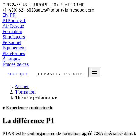
OPS 24/7 US + EUROPE · 30+ PLATFORMS
+1 (480) 621-6023
sales@priority1airrescue.com
EN
|
FR
P
1
Priority 1
Air Rescue
Formation
Simulateurs
Personnel
Équipement
Plateformes
À propos
Études de cas
BOUTIQUE
DEMANDER DES INFOS
Accueil
/
Formation
/
Bilan de performance
♦
Expérience contractuelle
La différence
P1
P1AR est le seul organisme de formation agréé GSA spécialisé dans l